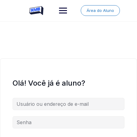
Skip
to
Área do Aluno
content
Olá! Você já é aluno?