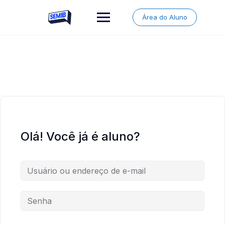
Skip
to
Área do Aluno
content
Olá! Você já é aluno?