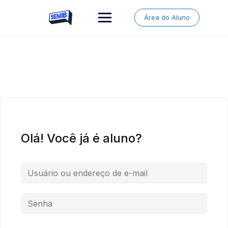
Skip
to
Área do Aluno
content
Olá! Você já é aluno?