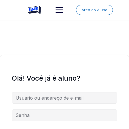
Skip
to
Área do Aluno
content
Olá! Você já é aluno?