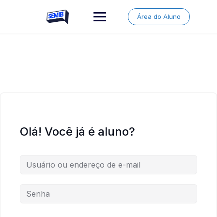
Skip
to
Área do Aluno
content
Olá! Você já é aluno?