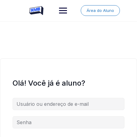
Skip
to
Área do Aluno
content
Olá! Você já é aluno?