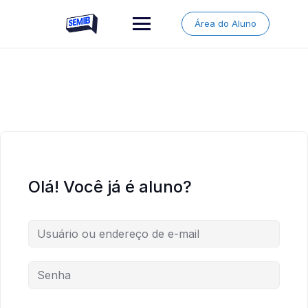
Skip
to
Área do Aluno
content
Olá! Você já é aluno?