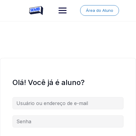
Skip
to
Área do Aluno
content
Olá! Você já é aluno?