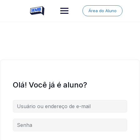
Skip
to
Área do Aluno
content
Olá! Você já é aluno?