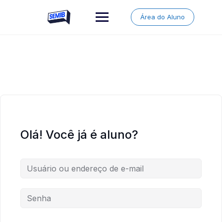
Skip
to
Área do Aluno
content
Olá! Você já é aluno?