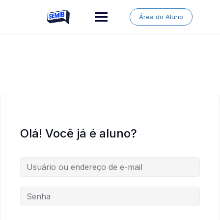
Skip
to
Área do Aluno
content
Olá! Você já é aluno?