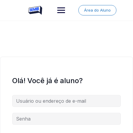
Skip
to
Área do Aluno
content
Olá! Você já é aluno?