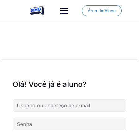
Skip
to
Área do Aluno
content
Olá! Você já é aluno?