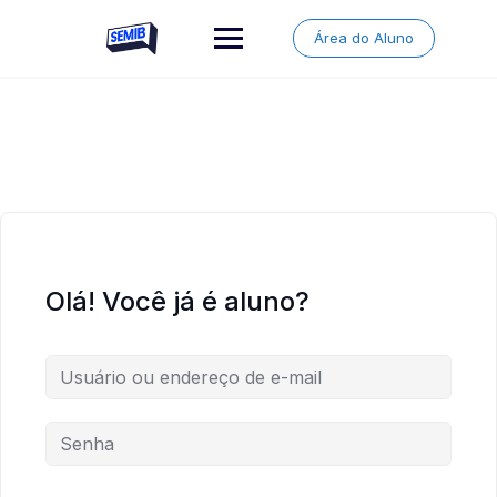
Skip
to
Área do Aluno
content
Olá! Você já é aluno?