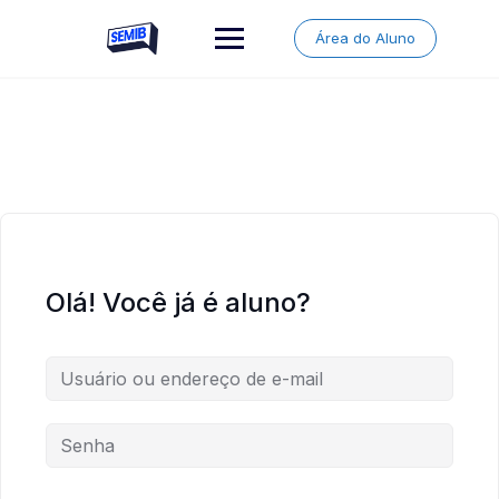
Skip
to
Área do Aluno
content
Olá! Você já é aluno?