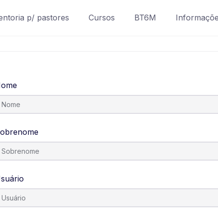
ntoria p/ pastores
Cursos
BT6M
Informaçõ
Nome
obrenome
suário