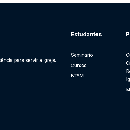
Estudantes
P
Seminário
C
cia para servir a igreja.
C
Cursos
R
BT6M
I
M